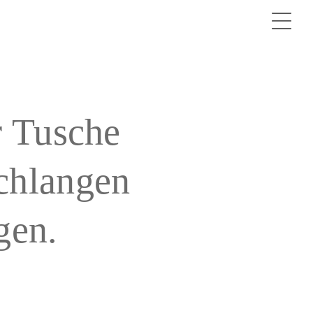
Los
r Tusche
Sonnendeck
Spaceshift
chlangen
Cosmic Trigger
Kontakt
gen.